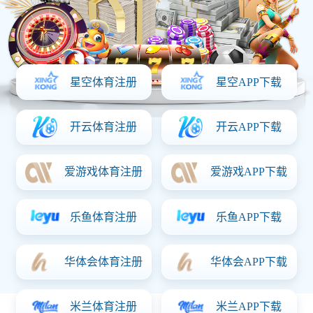
手机App
网页版
20道巴西足球终极考题，你能全对
吗？
2026-06-13 03:30
43 次阅读
首页
/
体育焦点
在足球王国巴西，每一寸草皮都浸透着桑巴足球的基