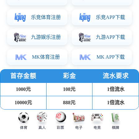
心球员成功入选巴拉圭国家队参加世界杯的最终23人
名单。这两位球员在美职联赛场的出色发挥，不仅为
他们赢得了国家的征召，也让这家老牌俱乐部成为本
赛季世界杯期间备受瞩目的焦点。