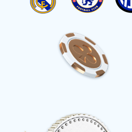
在服务方面，华体会官方端网
统，实现快速响应与高效反
全终端兼容接入
不论是手机、平板还是电
口 可自动适配设备，实现
装，即开即用。