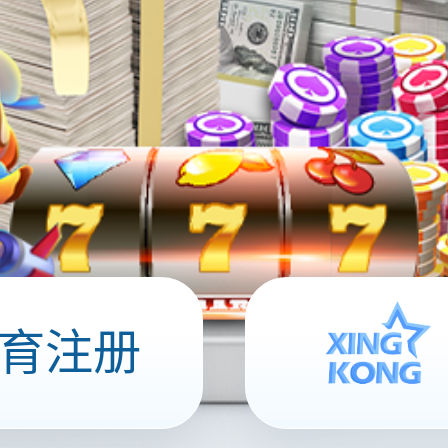
用户为导向，构建围绕服务、技术与行业规范的长效价值链，在
以技术创新为驱动
融合实时数据处理与前沿 AI 模型，提升直播服
务的智能化水平。
联系我们
快速导航