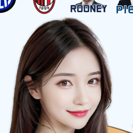
站登录入口 设有 24 小时客服中心，提供多语言即时响应。 
馈，让用户在赛事期间享受流畅操作体验。
本地化语言与支付
脑，华体会官方端网站登录入
支持多语言切换与主流本地
多端同步使用，无需额外安
中文、马来语等界面选项，
用更便捷。
用户真实心声