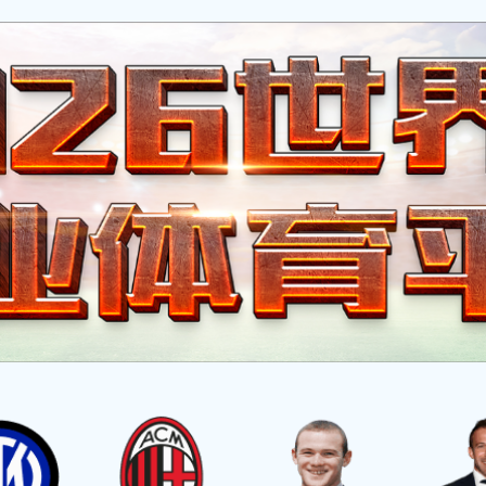
App下载
关于我们
体育焦点
方端网站登录入口，值得信赖的数
持“以技术驱动体验、以数据构建价值”为核心理念，专注打造一
余年深耕亚洲市场，我们的服务网络覆盖多个国家与地区，赢得了
站登录入口
平台，我们融合全球架构与赛事数据接口，构建覆盖
 PC、H5、APP 多端接入，并配备防劫持机制与加速网络，
重加密机制、AI 风控体系与实时监测模块，自动识别潜在异常
过银行级加密协议处理，确保每一次使用都安全可靠。