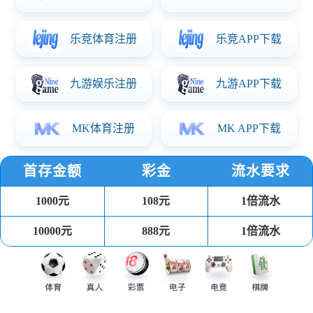
5. 用户权利
您可随时查看、修改、删除自己的信息，或撤销定位、
通知等授权，也可申请注销账号以终止服务。
6. 联系我们
若您在使用过程中有隐私相关疑问或建议，请通过
support@cumberlandgapconnection.com 与我们取得
联系，我们会尽快处理。
荣誉与奖项