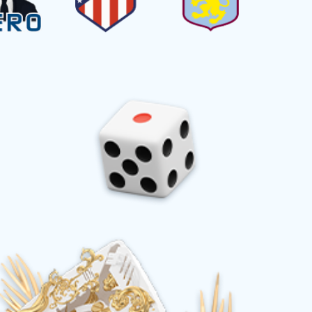
首页
/
体育焦点
管皇家马德里和曼城都对他展现出浓厚兴
竟波罗本赛季的出色表现已经让他成为欧洲
深度剖析这一转会传闻的背后。