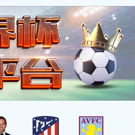
注册入口
全球体育赛事与数据服务
与数据内容， 支持
APP下载
与
网页使
动态，掌握比赛节奏。