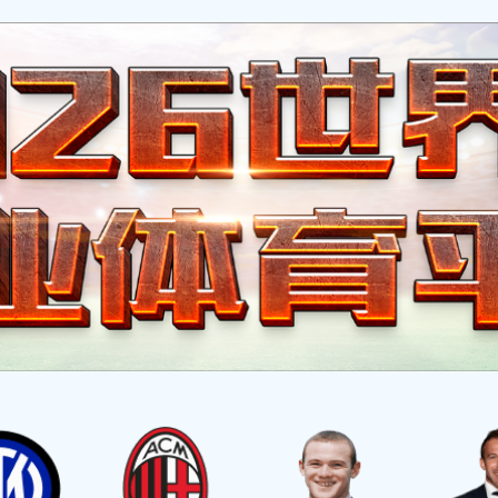
App下载
关于我们
体育焦点
录入口
APP与网页版入口｜畅享
，提供全面覆盖足球、篮球、电竞等项目的赛事资讯
场比赛，聚焦热门体育内容， 助您轻松获取赛事
手机App
网页版