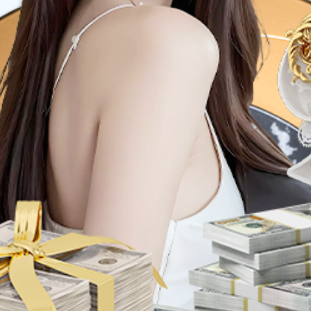
品的战略考量